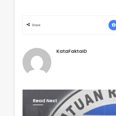
Share
KataFaktaID
Read Next