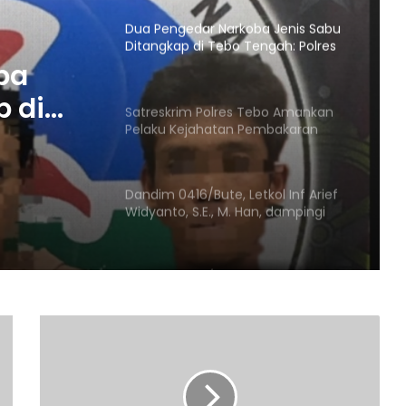
Dua Pengedar Narkoba Jenis Sabu
Ditangkap di Tebo Tengah: Polres
Tebo Amankan 15 Paket Sabu
ba
p di
Satreskrim Polres Tebo Amankan
Pelaku Kejahatan Pembakaran
Tebo
Hutan Dan Lahan
abu
Dandim 0416/Bute, Letkol Inf Arief
Widyanto, S.E., M. Han, dampingi
kunjungan Tenaga Ahli
Kementerian Pertanian Republik
Indonesia
Dandim 0416/bute letkol Inf.Arief
Widyanto S.E., M.Han dampingi Tim
Staf Ahli Kepala Staf Angkatan
Darat (Kasad), Brigjen TNI Asep Dedi
Dermadi, S.I.P
Polsek Tengah Ilir Gerak Cepat
Tangkap Dua Pelaku Tindak Pidana
Pencurian