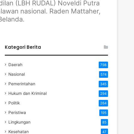
lan (LBH RUDAL) Noveldi Putra
lawan nasional. Raden Mattaher,
Belanda.
Kategori Berita
Daerah
798
Nasional
574
Pemerintahan
345
Hukum dan Kriminal
294
Politik
264
Peristiwa
195
Lingkungan
85
Kesehatan
47