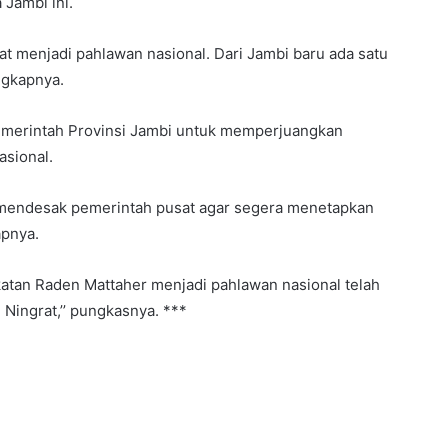
Jambi ini.
at menjadi pahlawan nasional. Dari Jambi baru ada satu
ungkapnya.
emerintah Provinsi Jambi untuk memperjuangkan
sional.
 mendesak pemerintah pusat agar segera menetapkan
apnya.
katan Raden Mattaher menjadi pahlawan nasional telah
Dandim 0416/bute letkol Inf.Arief
Widyanto S.E., M.Han dampingi Tim
 Ningrat,’’ pungkasnya. ***
Staf Ahli Kepala Staf Angkatan
Darat (Kasad), Brigjen TNI Asep Dedi
Dermadi, S.I.P
Polsek Tengah Ilir Gerak Cepat
Tangkap Dua Pelaku Tindak Pidana
Pencurian