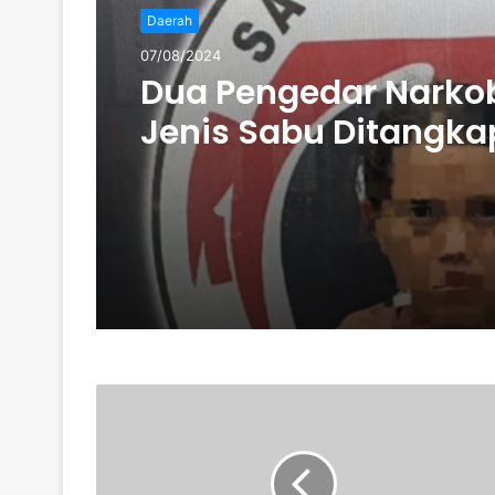
Daerah
07/08/2024
Dua Pengedar Narko
Jenis Sabu Ditangka
Tebo Tengah: Polres 
Amankan 15 Paket S