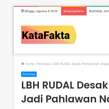
Rutinitas Ju
Minggu, Agustus 9 2026
Breaking News
Home
/
Peristiwa
/
LBH RUDAL Desak Pemerintah Angkat
Peristiwa
LBH RUDAL Desak
Jadi Pahlawan N