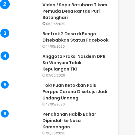
Video!! Sopir Batubara Tikam
Pemuda Desa Rantau Puri
Batanghari
06/05/2020
Bentrok 2 Desa di Bungo
Disebabkan Status Facebook
14/05/2020
Anggota Fraksi Nasdem DPR
Sri Wahyuni Tolak
Kepulangan TKI
07/05/2020
Tok! Puan Ketokkan Palu
Perppu Corona Disetujui Jadi
Undang Undang
12/05/2020
Penahanan Habib Bahar
Dipindah ke Nusa
Kambangan
20/05/2020