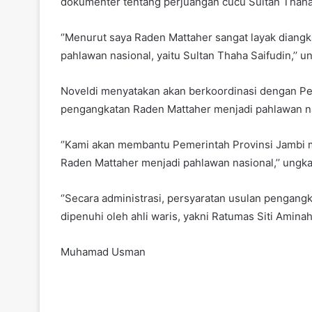
dokumenter tentang perjuangan cucu Sultan Thaha 
‘’Menurut saya Raden Mattaher sangat layak diangk
pahlawan nasional, yaitu Sultan Thaha Saifudin,’’ 
Noveldi menyatakan akan berkoordinasi dengan P
pengangkatan Raden Mattaher menjadi pahlawan na
‘’Kami akan membantu Pemerintah Provinsi Jambi
Raden Mattaher menjadi pahlawan nasional,’’ ungk
‘’Secara administrasi, persyaratan usulan pengang
dipenuhi oleh ahli waris, yakni Ratumas Siti Aminah
Muhamad Usman