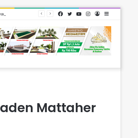
Facebook
Twitter
YouTube
Instagram
Log
Sidebar
yarakat
In
Raden Mattaher