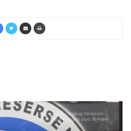
Satlantas Polres Tebo Tindak Tegas
Kendaraan yang Parkir
Sembarangan di Badan Jalan Lintas
Facebook
Twitter
Share via Email
Print
Tebo Bungo
Kapolres Tebo Pimpin Peletakan
Batu Pertama Pembangunan
Makopolsek Serai Serumpun
Suku Anak Dalam Resmi Laporkan
PT SKU ke Polres Tebo, ORIK:
Seharusnya PT SKU Bisa
Memanusiakan Manusia
Warga meminta APH Tindak Tegas
Tambang ilegal yang berlokasi di
desa puntikalo
Polres Tebo Tangkap Pengedar
Narkoba di Mangun Jayo: 16 Paket
Sabu Diamankan