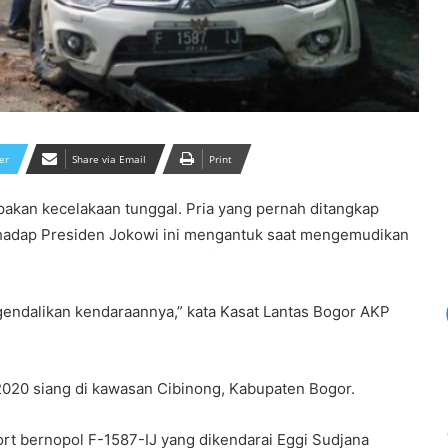
er
Share via Email
Print
pakan kecelakaan tunggal. Pria yang pernah ditangkap
rhadap Presiden Jokowi ini mengantuk saat mengemudikan
ndalikan kendaraannya,” kata Kasat Lantas Bogor AKP
i 2020 siang di kawasan Cibinong, Kabupaten Bogor.
ort bernopol F-1587-IJ yang dikendarai Eggi Sudjana