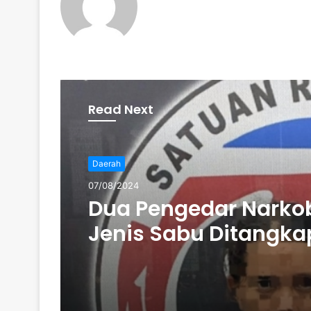
Read Next
Daerah
07/08/2024
Dua Pengedar Narko
Jenis Sabu Ditangka
Tebo Tengah: Polres 
Amankan 15 Paket S