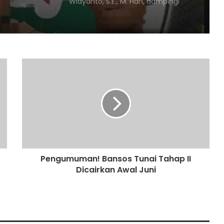
Widyanto, S.E., M. Han, dampingi
kunjungan Tenaga Ahli
Kementerian Pertanian Republik
Indonesia
Dandim 0416/bute letkol Inf.Arief
Widyanto S.E., M.Han dampingi Tim
Staf Ahli Kepala Staf Angkatan
Darat (Kasad), Brigjen TNI Asep Dedi
Dermadi, S.I.P
Polsek Tengah Ilir Gerak Cepat
Tangkap Dua Pelaku Tindak Pidana
Pencurian
Satlantas Polres Tebo Tindak Tegas
Kendaraan yang Parkir
Sembarangan di Badan Jalan Lintas
Tebo Bungo
Pengumuman! Bansos Tunai Tahap II
Dicairkan Awal Juni
Kapolres Tebo Pimpin Peletakan
Batu Pertama Pembangunan
Makopolsek Serai Serumpun
Suku Anak Dalam Resmi Laporkan