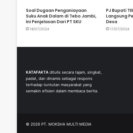
Soal Dugaan Penganiayaan
PJ Bupati TE
Suku Anak Dalam di Tebo Jambi,
Langsung P
Ini Penjelasan Dari PT SKU
Desa
18/07/2024
17/07/2024
KATAFAKTA
ditulis secara tajam, singkat,
padat, dan dinamis sebagai respons
terhadap tuntutan masyarakat yang
semakin efisien dalam membaca berita.
© 2026 PT. MOKSHA MULTI MEDIA