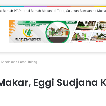
’at Berkah PT.Potensi Berkah Madani di Tebo, Salurkan Bantuan ke Masy
 Kecelakaan Patah Tulang
Makar, Eggi Sudjana 