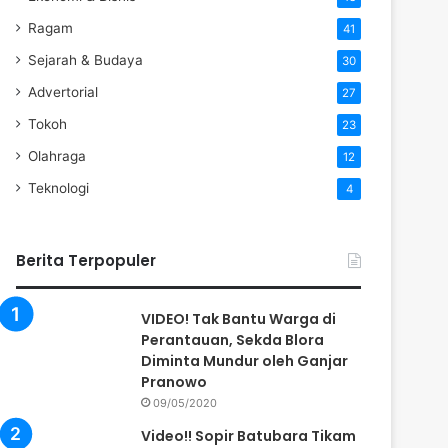
Ragam
41
Sejarah & Budaya
30
Advertorial
27
Tokoh
23
Olahraga
12
Teknologi
4
Berita Terpopuler
VIDEO! Tak Bantu Warga di
Perantauan, Sekda Blora
Diminta Mundur oleh Ganjar
Pranowo
09/05/2020
Video!! Sopir Batubara Tikam