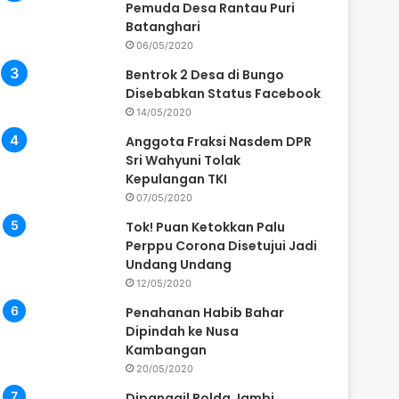
Pemuda Desa Rantau Puri
Batanghari
06/05/2020
Bentrok 2 Desa di Bungo
Disebabkan Status Facebook
14/05/2020
Anggota Fraksi Nasdem DPR
Sri Wahyuni Tolak
Kepulangan TKI
07/05/2020
Tok! Puan Ketokkan Palu
Perppu Corona Disetujui Jadi
Undang Undang
12/05/2020
Penahanan Habib Bahar
Dipindah ke Nusa
Kambangan
20/05/2020
Dipanggil Polda Jambi,