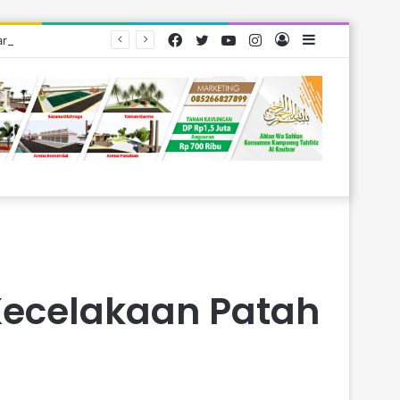
Facebook
Twitter
YouTube
Instagram
Log
Sidebar
arakat
In
Kecelakaan Patah