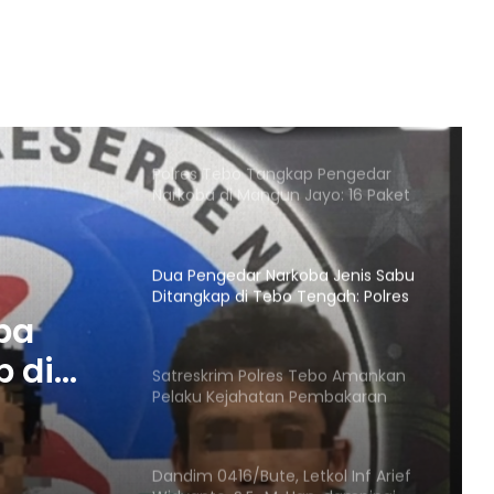
Seharusnya PT SKU Bisa
Memanusiakan Manusia
Warga meminta APH Tindak Tegas
Tambang ilegal yang berlokasi di
desa puntikalo
Polres Tebo Tangkap Pengedar
Narkoba di Mangun Jayo: 16 Paket
Sabu Diamankan
Dua Pengedar Narkoba Jenis Sabu
Ditangkap di Tebo Tengah: Polres
Tebo Amankan 15 Paket Sabu
ba
p di
Satreskrim Polres Tebo Amankan
Pelaku Kejahatan Pembakaran
Tebo
Hutan Dan Lahan
abu
Dandim 0416/Bute, Letkol Inf Arief