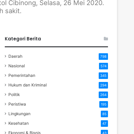
l Cibinong, Selasa, 26 Mei 2020.
 sakit.
Kategori Berita
Daerah
798
Nasional
574
Pemerintahan
345
Hukum dan Kriminal
294
Politik
264
Peristiwa
195
Lingkungan
85
Kesehatan
47
Ekonomi & Bisnis
43