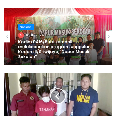
kerja dari rumah, belajar dari rumah, dan ibadah di rumah,”
pungkas Fadjroel.
Muhamad Usman
Nasional
18/10/2024
Kodim 0416/Bute kembali
melaksanakan program unggulan
Kodam II/Sriwijaya,”Dapur Masuk
Sekolah”