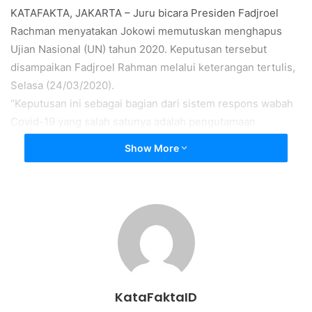
KATAFAKTA, JAKARTA – Juru bicara Presiden Fadjroel
Rachman menyatakan Jokowi memutuskan menghapus
Ujian Nasional (UN) tahun 2020. Keputusan tersebut
disampaikan Fadjroel Rahman melalui keterangan tertulis,
Selasa (24/03/2020).
“Keputusan ini sebagai bagian dari sistem respons wabah
Covid-19 yang salah satunya adalah pengutamaan
keselamatan kesehatan rakyat. Seperti yang telah
Show More
disampaikan bahwa sistem respons Covid-19 harus
menyelamatkan kesehatan rakyat, daya tahan sosial, dan
dunia usaha,” jelas Fadjroel.
Fadjoel menyatakan penghapusan UN 2020 merupakan
bagian dari penerapan kebijakan social distancing
(pembatasan sosial) untuk memotong rantai virus corona.
UN ditiadakan untuk SMA/MA, SMP/MTs, dan SD/MI.
“Kebijakan peniadaan UN perlu diikuti oleh partisipasi aktif
KataFaktaID
warga dalam penerapan perilaku social distancing, yaitu