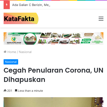
Ada Galian C Berizin, Mengapa Proyek Jalan Provinsi di Tebo Diduga Gunakan Material Ilegal?
M
Home
/
Nasional
Nasional
Cegah Penularan Corona, UN
Dihapuskan
201
Less than a minute