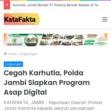
Rutinitas Jum’at Berkah PT.Potensi Berkah Madani di Tebo, Salurkan Bantuan ke Masyarakat
M
Home
/
Lingkungan
Lingkungan
Cegah Karhutla, Polda
Jambi Siapkan Program
Asap Digital
KATAFAKTA, JAMBI - Kepolisian Daerah (Polda)
Jambi meminta kepada seluruh perusahaan