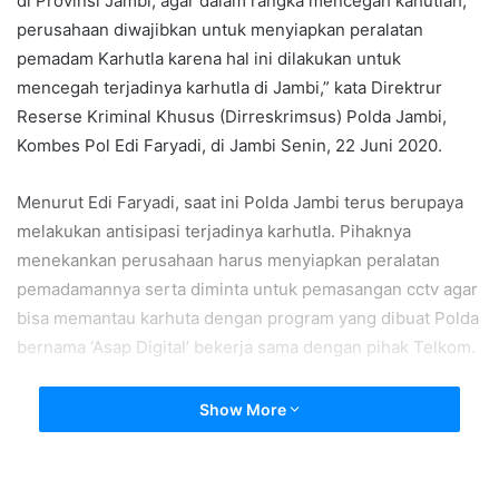
di Provinsi Jambi, agar dalam rangka mencegah kahutlah,
perusahaan diwajibkan untuk menyiapkan peralatan
pemadam Karhutla karena hal ini dilakukan untuk
mencegah terjadinya karhutla di Jambi,” kata Direktrur
Reserse Kriminal Khusus (Dirreskrimsus) Polda Jambi,
Kombes Pol Edi Faryadi, di Jambi Senin, 22 Juni 2020.
Menurut Edi Faryadi, saat ini Polda Jambi terus berupaya
melakukan antisipasi terjadinya karhutla. Pihaknya
menekankan perusahaan harus menyiapkan peralatan
pemadamannya serta diminta untuk pemasangan cctv agar
bisa memantau karhuta dengan program yang dibuat Polda
bernama ‘Asap Digital’ bekerja sama dengan pihak Telkom.
Terjadinya kebakaran hutan dan lahan di beberapa lokasi di
Show More
Provinsi Jambi membuat jajaran kepolisian menekankan
pemilik perusahaan yang untuk menyiapkan peralatan
pemadaman di perusahaan/seperti beberapa untuk mobil