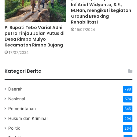
Inf Arief Widyanto, S.E.,
M.Han, mengikuti kegiatan
Ground Breaking
Rehabilitasi
Pj Bupati Tebo Varial Adhi
15/07/2024
putra Tinjau Jalan Putus di
Desa Rimbo Mulyo
Kecamatan Rimbo Bujang
17/07/2024
Kategori Berita
Daerah
798
Nasional
574
Pemerintahan
345
Hukum dan Kriminal
294
Politik
264