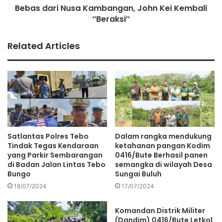
bahwa saat ini sudah masuk musim panas. Pada tahun
Bebas dari Nusa Kambangan, John Kei Kembali
2019 penegakkan hukum yang selalu diutamakan namun
‘’Beraksi’’
saat ini pola pikirnya perlu diubah bahwa pencegahan yang
diutamakan dan perlunya koordinasi dengan dinas terkait
Related Articles
dengan perusahaan dan baru langkah terakhir adalah
penegakkan hukum.
Saat ini sudah ada 180 perusahaan perkebunan di Provinsi
Jambi yang sudah didiskusikan untuk tanggung renteng
agar ringan pemasangan CCTV untuk aplikasi asap digital.
Sehingga nantinya setiap perusahaan yang bergabung di
Satlantas Polres Tebo
Dalam rangka mendukung
Asap Digital dapat melihat CCTV melalui dashboard dan
Tindak Tegas Kendaraan
ketahanan pangan Kodim
pusat controller berada di Command Center Polda Jambi,
yang Parkir Sembarangan
0416/Bute Berhasil panen
di Badan Jalan Lintas Tebo
semangka di wilayah Desa
Asap Digital akan disandingkan dengan aplikasi Lancang
Bungo
Sungai Buluh
Kuning dari Polri. ***
18/07/2024
17/07/2024
Ferdi Almunanda
Komandan Distrik Militer
(Dandim) 0416/Bute Letkol