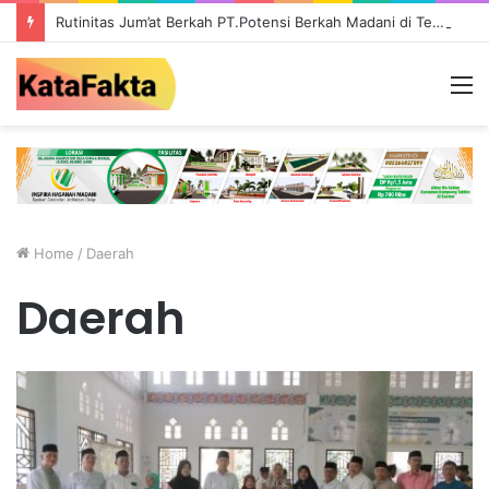
Rutinitas Jum’at Berkah PT.Potensi Berkah Madani di Tebo, Salurkan Bantuan ke Masyarakat
M
Home
/
Daerah
Daerah