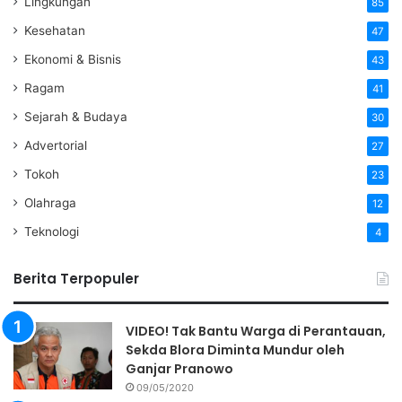
Lingkungan
85
Kesehatan
47
Ekonomi & Bisnis
43
Ragam
41
Sejarah & Budaya
30
Advertorial
27
Tokoh
23
Olahraga
12
Teknologi
4
Berita Terpopuler
VIDEO! Tak Bantu Warga di Perantauan,
Sekda Blora Diminta Mundur oleh
Ganjar Pranowo
09/05/2020