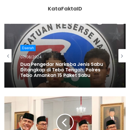
KataFaktaID
‘’Tapi bukan dirawat di ruang isolasi,’’ ungkapnya.
Muhamad Usman
Daerah
07/08/2024
Dua Pengedar Narkoba Jenis Sabu
Ditangkap di Tebo Tengah: Polres
Tebo Amankan 15 Paket Sabu