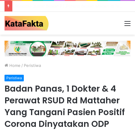
Ada Galian C Berizin, Mengapa Proyek Jalan Provinsi di Tebo Diduga Gunakan Material Ilegal?
M
Home
/
Peristiwa
Peristiwa
Badan Panas, 1 Dokter & 4
Perawat RSUD Rd Mattaher
Yang Tangani Pasien Positif
Corona Dinyatakan ODP