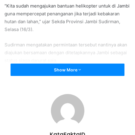
“Kita sudah mengajukan bantuan helikopter untuk di Jambi
guna mempercepat penanganan jika terjadi kebakaran
hutan dan lahan,” ujar Sekda Provinsi Jambi Sudirman,
Selasa (16/3).
Sudirman mengatakan permintaan tersebut nantinya akan
diajukan bersamaan dengan ditetapkannya Jambi sebagai
status siaga darurat saja.
Show More
Dengn begitu, kombinasi antara helikopter bantuan
tersebut dibantu dengan water booming, juga diharapkan
untuk mendukung penerapan Teknologi Modifikasi Cuaca
(TMC) seperti penaburan garam (NaCI) guna merangsang
hujan untuk turun.
“Informasinya, (helikopter) diutamakan untuk bantuan
TMC,” tegasnya.
KataFaktaID