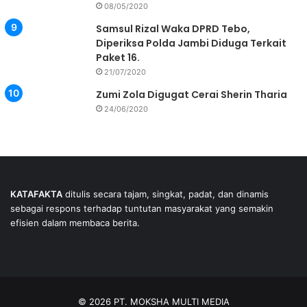
08/05/2020
Samsul Rizal Waka DPRD Tebo,
Diperiksa Polda Jambi Diduga Terkait
Paket 16.
21/07/2020
Zumi Zola Digugat Cerai Sherin Tharia
24/06/2020
KATAFAKTA
ditulis secara tajam, singkat, padat, dan dinamis
sebagai respons terhadap tuntutan masyarakat yang semakin
efisien dalam membaca berita.
© 2026 PT. MOKSHA MULTI MEDIA