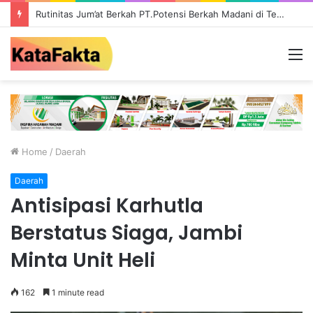
Rutinitas Jum’at Berkah PT.Potensi Berkah Madani di Tebo, Salurkan Bantuan ke Masyarakat
M
Home
/
Daerah
Daerah
Antisipasi Karhutla
Berstatus Siaga, Jambi
Minta Unit Heli
162
1 minute read