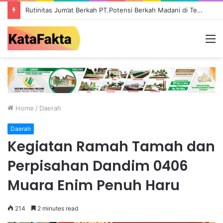
Rutinitas Jum’at Berkah PT.Potensi Berkah Madani di Tebo, Salurkan Bantuan ke Masyarakat
M
Home
/
Daerah
Daerah
Kegiatan Ramah Tamah dan
Perpisahan Dandim 0406
Muara Enim Penuh Haru
214
2 minutes read