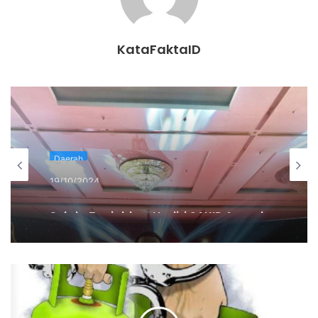
penanganan pandemi Covid-19 di wilayah-wilayah pelosok,
dan juga tak lupa kami sampaikan permohonan maaf
andaikan semasa dalam penugasan di Kabupaten PALI,”
KataFaktaID
ujar Wakil Bupati PALI, H. Soemarjono.
“Kami ucapkan selamat bertugas di daerah yang baru,
semoga mendapatkan segala kemudahan dari Allah SWT,”
sambungnya.
Daerah
Sementara itu, Bupati Muara Enim, Dr. H. Nasrun Umar SH,
19/10/2024
MM, menuturkan bahwasannya komunikasi dan hubungan
Sekda Tanjabbar Hadiri SAKIP Award
2024
yang erat tetap terpelihara dengan masyarakat Kabupaten
Muara Enim, sehingga menjadikan momen motivasi
perjalanan karir ke jenjang yang lebih tinggi.
“Kami selaku pribadi dan mewakili masyarakat kabupaten
Muara Enim mengucapkan apreasiasi atas dedikasi dan
pengabdiannya. Do’a kami semua agar kiranya momen ini