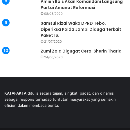
Amien Rais Akan Komandani Langsung
Partai Amanat Reformasi
08/05/2020
Samsul Rizal Waka DPRD Tebo,
Diperiksa Polda Jambi Diduga Terkait
Paket 16.
21/07/2020
Zumi Zola Digugat Cerai Sherin Tharia
24/06/2020
KATAFAKTA
ditulis secara tajam, singkat, padat, dan dinamis
sebagai respons terhadap tuntutan masyarakat yang semakin
efisien dalam membaca berita.