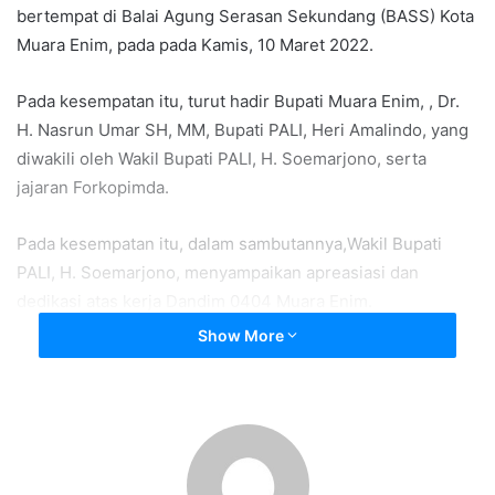
bertempat di Balai Agung Serasan Sekundang (BASS) Kota
Muara Enim, pada pada Kamis, 10 Maret 2022.
Pada kesempatan itu, turut hadir Bupati Muara Enim, , Dr.
H. Nasrun Umar SH, MM, Bupati PALI, Heri Amalindo, yang
diwakili oleh Wakil Bupati PALI, H. Soemarjono, serta
jajaran Forkopimda.
Pada kesempatan itu, dalam sambutannya,Wakil Bupati
PALI, H. Soemarjono, menyampaikan apreasiasi dan
dedikasi atas kerja Dandim 0404 Muara Enim.
Show More
“Alhamdulillah, dalam kesempatan yang berbahagia ini,
syukur atas berkenan, dan nikmat Allah SWT, serta syukur
yang akan membawa kita semakin manfaat dan barokah.
Mewakili masyarakat Kabupaten PALI, kami mengucapkan
terima kasih atas dedikasi terutama pada masa