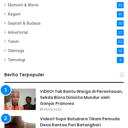
Ekonomi & Bisnis
43
Ragam
41
Sejarah & Budaya
30
Advertorial
27
Tokoh
23
Olahraga
12
Teknologi
4
Berita Terpopuler
VIDEO! Tak Bantu Warga di Perantauan,
Sekda Blora Diminta Mundur oleh
Ganjar Pranowo
09/05/2020
Video!! Sopir Batubara Tikam Pemuda
Desa Rantau Puri Batanghari