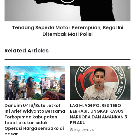
Tendang Sepeda Motor Perempuan, Begal Ini
Ditembak Mati Polisi
‘’Cowok yang diakui Renti sebagai Evan
juga sudah tahu masalah ini, dan setuju kasus ini harus
Related Articles
diselesaikan (dibawa ke proses hukum – red).
Hingga kisah ini ditulis KataFakta, postingan @AdiKaguna
sudah dishare sebanyak 10 ribu kali, dikomentari 1.745 kali,
di dilike sebanyak 24 ribu kali.
Aditya berpesan melalui postingannya agar semuanya
Dandim 0416/Bute Letkol
LAGI-LAGI POLRES TEBO
Inf Arief Widyanto Bersama
BERHASIL UNGKAP KASUS
berhati-hati dalam pacaran jarak jauh, apalagi tidak pernah
Forkopimda kabupaten
NARKOBA DAN AMANKAN 3
bertemu. (***)
tebo Lakukan sidak
PELAKU
Operasi Harga sembako di
01/02/2024
pasar
Muhamad Usman