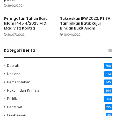
29/02/2024
Peringatan Tahun Baru
Sukseskan IFW 2022, PT BA
Islam 1445 H/2023 M Di
Tampilkan Batik Kujur
Madivif 2 Kostra
Binaan Bukit Asam
20/07/2023
18/04/2022
Kategori Berita
Daerah
798
Nasional
574
Pemerintahan
345
Hukum dan Kriminal
294
Politik
264
Peristiwa
195
Lingkungan
85