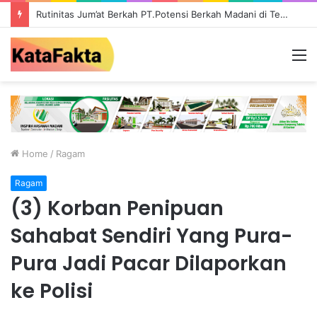
Rutinitas Jum’at Berkah PT.Potensi Berkah Madani di Tebo, Salurkan Bantuan ke Masyarakat
M
Home
/
Ragam
Ragam
(3) Korban Penipuan
Sahabat Sendiri Yang Pura-
Pura Jadi Pacar Dilaporkan
ke Polisi