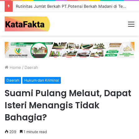
Rutinitas Jum’at Berkah PT.Potensi Berkah Madani di Tebo, Salurkan Bantuan ke Masyarakat
M
Home
/
Daerah
Daerah
Hukum dan Kriminal
Suami Pulang Melaut, Dapat
Isteri Menangis Tidak
Bahagia?
209
1 minute read