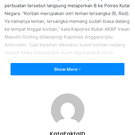
perbuatan tersebut langsung melaporkan B ke Polres Kutai
Negara. “Korban merupakan istri teman tersangka (B, Red).
Ya namanya teman, tersangka memang sudah biasa datang
ke tempat tinggal korban,” kata Kapolres Kukar AKBP Irwan
Masulin Ginting didampingi Kapolsek Anggana Iptu
Amiruddin. Saat kejadian diketahui suami korban sedang
melaut. Maka kesempatan itulah digunakan B untuk
menyatroni kediaman korban. Meski aksi tak senonoh B
semula berjalan lancar, tidak tahunya malah ketahuan.
Show More
“Entah kebetulan atau bagaimana, saat itu suami korban
melihat B. Dia tergesa-gesa keluar dari kediaman korban,
hanya memakai celana pendek. Begitu masuk ke rumah,
terdengar korban menangis dalam kamar,” kata Amiruddin.
Mendapati isterinya menangis, sang suami bertanya lalu
sang isteri menceritakan jika ia lepas diperkosa dengan
seorang yang merupakan temannya sendiri. Korban
terpaksa menuruti nafsu bejat sang pelaku karena
KataFaktaID