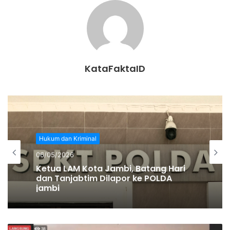
pelaku memuncak yang membuat pelaku nekat membacok
kakaknya itu menggunakan parang.
“Selain sering diomelin juga, kakak kandungnya ini juga
ada janji kepada pelaku. Katanya kalau pelaku disuruh
KataFaktaID
mengangkat air dan nanti akan diberikan uang dan rokok.
Tetapi setelah dilakukan permintaan korban ternyata janji
berikan uang dan rokok itu tidak dikasih, lalu emosi nya
makin memuncak dan korban dibacok dibagian lengan
kirinya,” ujar Dian.
Hukum dan Kriminal
Perbuatan pelaku itu kini harus dipertanggungjawabkan. Ia
06/05/2026
Ketua LAM Kota Jambi, Batang Hari
kini harus mendekam di penjara dengan ancaman
dan Tanjabtim Dilapor ke POLDA
penganiayaan hingga mengakibatkan korbanya terluka.
jambi
Dari keterangan polisi, perbuatan yang dilakukan pelaku itu
dengan kondisi sadar. Pelaku juga diketahui tidak