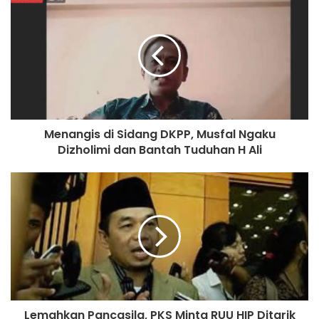
mengalami gangguan kejiwaan yang membuat polisi tetap
melakukan penahanan pada pelaku.
“Pelaku tidak ada mengalami gangguan kejiwaan. Yang
jelas perbuatan pelaku ini meresahkan juga dan warga
merasa terganggu, dan untuk korban kini masih di Rumah
Sakit untuk dilakukan perawatan,” terang Dian.***
Menangis di Sidang DKPP, Musfal Ngaku
Dizholimi dan Bantah Tuduhan H Ali
Ferdi Almunanda
Lemahkan Pancasila, PKS Minta RUU HIP Ditarik