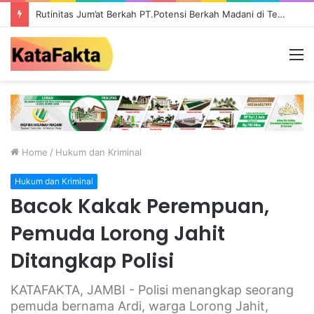
Rutinitas Jum’at Berkah PT.Potensi Berkah Madani di Tebo, Salurkan Bantuan ke Masyarakat
M
Home
/
Hukum dan Kriminal
Hukum dan Kriminal
Bacok Kakak Perempuan,
Pemuda Lorong Jahit
Ditangkap Polisi
KATAFAKTA, JAMBI - Polisi menangkap seorang
pemuda bernama Ardi, warga Lorong Jahit,