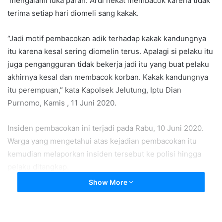
mengalami luka parah. Ardi nekat membacok karena tidak
terima setiap hari diomeli sang kakak.
“Jadi motif pembacokan adik terhadap kakak kandungnya
itu karena kesal sering diomelin terus. Apalagi si pelaku itu
juga pengangguran tidak bekerja jadi itu yang buat pelaku
akhirnya kesal dan membacok korban. Kakak kandungnya
itu perempuan,” kata Kapolsek Jelutung, Iptu Dian
Purnomo, Kamis , 11 Juni 2020.
Insiden pembacokan ini terjadi pada Rabu, 10 Juni 2020.
Warga yang mengetahui atas kejadian pembacokan itu
kemudian melaporkan insiden tersebut ke polisi hingga
pelaku ditangkap.
Show More
Dari pengakuan pelaku ke polisi, pembacokan yang
dilakukan pelaku ke kakak kandungnya tersebut juga
didasarin janji yang tidak ditepati hingga semua emosi