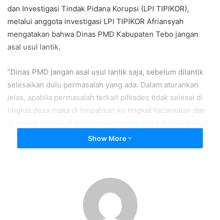
dan Investigasi Tindak Pidana Korupsi (LPI TIPIKOR),
melalui anggota investigasi LPI TIPIKOR Afriansyah
mengatakan bahwa Dinas PMD Kabupaten Tebo jangan
asal usul lantik.
“Dinas PMD jangan asal usul lantik saja, sebelum dilantik
selesaikan dulu permasalah yang ada. Dalam aturankan
jelas, apabila permasalah terkait pilkades tidak selesai di
tingkat desa maka di limpahkan ke tingkat Kecamatan dan
jika tidak selesai di tingkat Kecamatan maka di lanjutkan di
tingkat Kabupaten pada Majelis Kabupaten”, jelas
Show More
Afriansyah.
Lanjut Afriansyah, “Dari pantauan saya di lapangan ada
beberapa Desa yang belum selesai permasalahannya di
tingkat Kecamatan sehingga di limpahkan ke Majelis
Kabupaten, salah satunya Desa Bukit Pemuatan Kecamatan