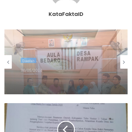
Serai Serumpun. Berdasarkan surat dari Camat Serai
Serumpun nomor 140/10/Pem/2021 perihal Laporan
KataFaktaID
Penyelesaian Sengketa Pilkades Desa Bukit Pemuatan
tahun 2020 jelas menyatakan bahwa permasalahan
tersebut belum selesai di tingkat desa maupun kecamatan
sehingga di teruskan ke tim majelis kabupaten”, ungkap
Afriansyah.
Daerah
“Dan setau saya sampai detik ini belum ada keputusan dari
19/10/2024
Daerah
tim majelis kabupaten dalam menyelesaikan masalah
Sekda Tanjabbar Hadiri SAKIP Award
sengketa pilkades Desa Bukit Pemuatan. Maka dari itu
26/05/2026
2024
Dinas PMD jangan asal usul lantik, pemilihan Bupati dan
Gubernur aja di tunda apabila belum ada keputusan yang
jelas terkait sengketanya, jadi PMD jangan buru buru dan
asal lantik, yang dampaknya akan jadi polemik di kemudian
PT.PBM Launching Acara Berbagi
hari”, tutup Afriansyah.