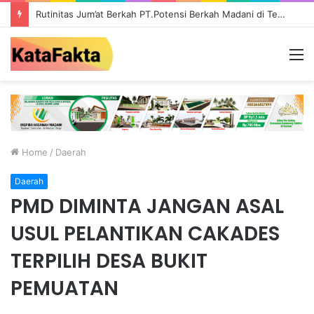
Rutinitas Jum’at Berkah PT.Potensi Berkah Madani di Tebo, Salurkan Bantuan ke Masyarakat
M
Home
/
Daerah
Daerah
PMD DIMINTA JANGAN ASAL
USUL PELANTIKAN CAKADES
TERPILIH DESA BUKIT
PEMUATAN