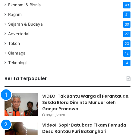
Ekonomi & Bisnis
43
Ragam
41
Sejarah & Budaya
30
Advertorial
27
Tokoh
23
Olahraga
12
Teknologi
4
Berita Terpopuler
VIDEO! Tak Bantu Warga di Perantauan,
Sekda Blora Diminta Mundur oleh
Ganjar Pranowo
09/05/2020
Video!! Sopir Batubara Tikam Pemuda
Desa Rantau Puri Batanghari