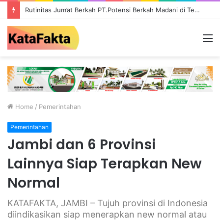
Rutinitas Jum’at Berkah PT.Potensi Berkah Madani di Tebo, Salurkan Bantuan ke Masyarakat
M
Home
/
Pemerintahan
Pemerintahan
Jambi dan 6 Provinsi
Lainnya Siap Terapkan New
Normal
KATAFAKTA, JAMBI – Tujuh provinsi di Indonesia
diindikasikan siap menerapkan new normal atau