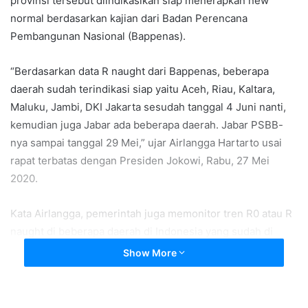
provinsi tersebut diindikasikan siap menerapkan new
normal berdasarkan kajian dari Badan Perencana
Pembangunan Nasional (Bappenas).
“Berdasarkan data R naught dari Bappenas, beberapa
daerah sudah terindikasi siap yaitu Aceh, Riau, Kaltara,
Maluku, Jambi, DKI Jakarta sesudah tanggal 4 Juni nanti,
kemudian juga Jabar ada beberapa daerah. Jabar PSBB-
nya sampai tanggal 29 Mei,” ujar Airlangga Hartarto usai
rapat terbatas dengan Presiden Jokowi, Rabu, 27 Mei
2020.
Kata Airlangga, pemerintah juga memonitor tren R0 atau R
naught di beberapa daerah di Indonesia yang sudah di
bawah angka 1. DKI Jakarta adalah salah satunya.
Show More
“Di Jawa terlihat tren di Jawa Tengah, di Bali, DKI, dan DIY
trennya sudah menurun dan relatif menurun di bawah 1 di