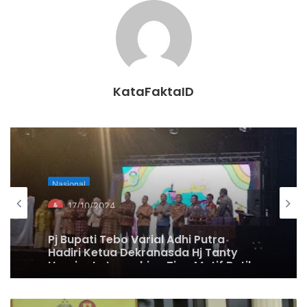
dalam tracking dalam tiga bulan terakhir. Untuk Sumatera
seperti Aceh, Sumatera Barat, Bangka Belitung, Kepri, dan
Riau juga angkanya sudah di bawah 1 dan trennya sudah
menurun,” kata Airlangga.
KataFaktaID
“Demikian pula di beberapa daerah di Sulawesi yaitu
Sulawesi Barat, Sulawesi Tengah, kemudian Kalimantan
Timur, Kalimantan Utara, dan Kalimantan Barat,” imbuhnya.
Untuk memastikan protokol new normal dipatuhi
Nasional
masyarakat, jelas Airlangga, TNI-Polri telah dikerahkan
17/10/2024
untuk mengawal di tempat-tempat keramaian sehingga
Pj Bupati Tebo Varial Adhi Putra
bisa menjaga kedisiplinan masyarakat.
Hadiri Ketua Dekranasda Hj Tanty
Harvianty Launching Tiga Motif Batik
Di Kabupaten Tebo
“Nanti Polri dan TNI akan mengawal di tempat-tempat dan
mengkoordinasikan di tempat-tempat keramaian. Sehingga
di tempat-tempat tersebut bisa dijuaga disiplin dari