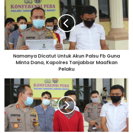
masyarakat, sehingga tidak terjadi secondary wave. Karena
kalau terjadi secondary wave, maka kegiatan akan
dihentikan kembali dan kegiatan pun akan terganggu
kembali,” jelas Airlangga. ***
Muhamad Usman
Namanya Dicatut Untuk Akun Palsu Fb Guna
Minta Dana, Kapolres Tanjabbar Maafkan
Pelaku