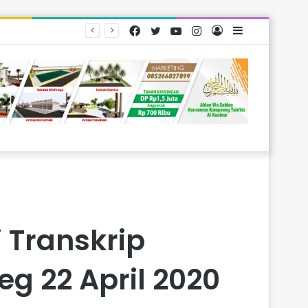
Facebook
Twitter
YouTube
Instagram
Log
Sidebar
arakat
In
 Transkrip
g 22 April 2020