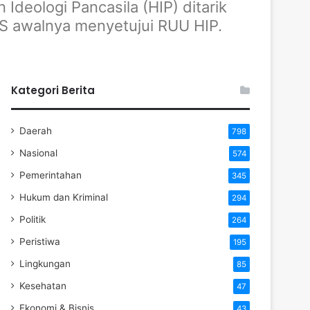
deologi Pancasila (HIP) ditarik
S awalnya menyetujui RUU HIP.
Kategori Berita
Daerah
798
Nasional
574
Pemerintahan
345
Hukum dan Kriminal
294
Politik
264
Peristiwa
195
Lingkungan
85
Kesehatan
47
Ekonomi & Bisnis
43