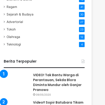
Ragam
41
Sejarah & Budaya
30
Advertorial
27
Tokoh
23
Olahraga
12
Teknologi
4
Berita Terpopuler
VIDEO! Tak Bantu Warga di
Perantauan, Sekda Blora
Diminta Mundur oleh Ganjar
Pranowo
09/05/2020
Video!! Sopir Batubara Tikam