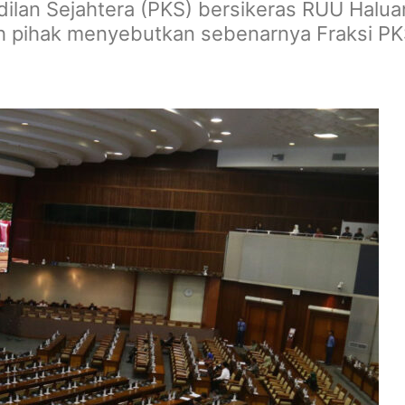
lan Sejahtera (PKS) bersikeras RUU Haluan I
h pihak menyebutkan sebenarnya Fraksi PK