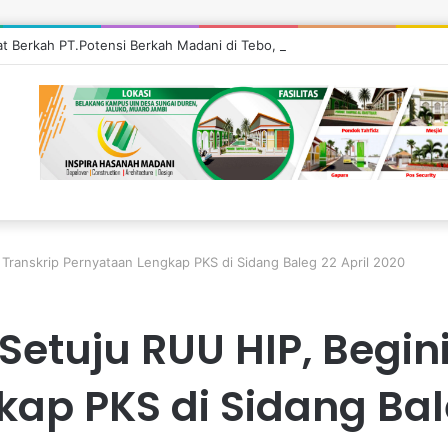
’at Berkah PT.Potensi Berkah Madani di Tebo, Salurkan Bantuan ke Masy
 Transkrip Pernyataan Lengkap PKS di Sidang Baleg 22 April 2020
Setuju RUU HIP, Begini
ap PKS di Sidang Bale