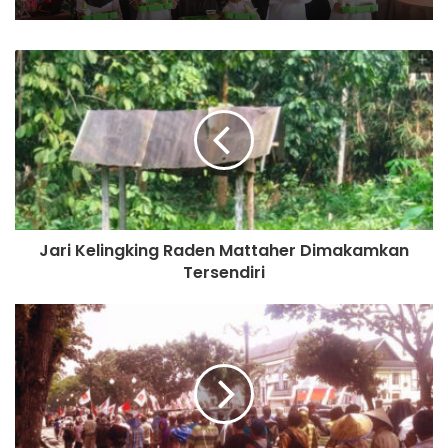
melintasi ruas jalan pada tanggal ganjil; dan nomor pelat
sebagaimana dimaksud pada huruf a dan huruf b
merupakan angka terakhir dan nomor pelat kendaraan
bermotor roda 4 (empat) atau lebih dan roda 2 (dua),” tulis
Pasal 18. ***
Muhamad Usman
Jari Kelingking Raden Mattaher Dimakamkan
Tersendiri