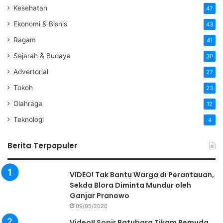
Kesehatan
47
Ekonomi & Bisnis
43
Ragam
41
Sejarah & Budaya
30
Advertorial
27
Tokoh
23
Olahraga
12
Teknologi
4
Berita Terpopuler
VIDEO! Tak Bantu Warga di Perantauan,
Sekda Blora Diminta Mundur oleh
Ganjar Pranowo
09/05/2020
Video!! Sopir Batubara Tikam Pemuda