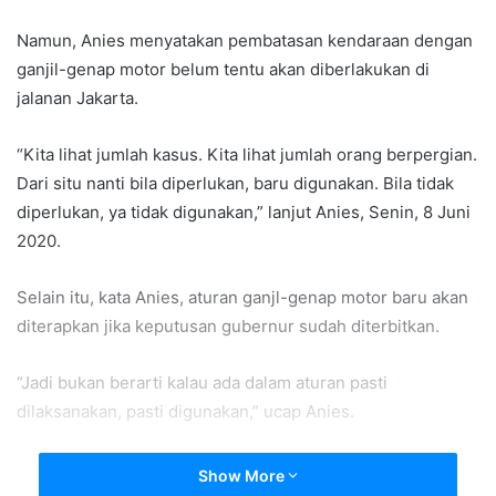
Namun, Anies menyatakan pembatasan kendaraan dengan
ganjil-genap motor belum tentu akan diberlakukan di
jalanan Jakarta.
“Kita lihat jumlah kasus. Kita lihat jumlah orang berpergian.
Dari situ nanti bila diperlukan, baru digunakan. Bila tidak
diperlukan, ya tidak digunakan,” lanjut Anies, Senin, 8 Juni
2020.
Selain itu, kata Anies, aturan ganjl-genap motor baru akan
diterapkan jika keputusan gubernur sudah diterbitkan.
“Jadi bukan berarti kalau ada dalam aturan pasti
dilaksanakan, pasti digunakan,” ucap Anies.
Soal pembatasan kendaraan melalui sistem ganjil genap
Show More