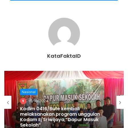
tertulis pada Pasal 17 dan 18.
“Kendaraan bermotor pribadi berupa sepeda motor dan
mobil beroperasi dengan prinsip ganjil-genap pada
kawasan pengendalian lalu lintas,” demikian bunyi poin a,
Ayat 2, Pasal 17.
Pada Pasal 18 juga diatur bahwa kendaraan roda dua dan
KataFaktaID
roda empat bernomor ganjil hanya bisa melintas di ruas
jalan pada tanggal ganjil. Sementara kendaraan roda dua
dan roda empat bernomor genap hanya bisa melintas di
ruas jalan pada tanggal genap.
Nasional
“Setiap pengendara kendaraan bermotor beroda 4 (empat)
18/10/2024
atau lebih dan roda 2 (dua) dengan nomor pelat ganjil
Kodim 0416/Bute kembali
dilarang melintasi ruas jalan pada tanggal genap, setiap
melaksanakan program unggulan
pengendara kendaraan bermotor beroda 4 (empat) atau
Kodam II/Sriwijaya,”Dapur Masuk
Sekolah”
lebih dan roda 2 (dua) dengan nomor pelat genap dilarang