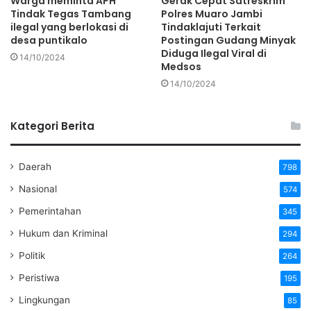
Warga meminta APH
Gerak Cepat Satreskrim
Tindak Tegas Tambang
Polres Muaro Jambi
ilegal yang berlokasi di
Tindaklajuti Terkait
desa puntikalo
Postingan Gudang Minyak
Diduga Ilegal Viral di
14/10/2024
Medsos
14/10/2024
Kategori Berita
Daerah
798
Nasional
574
Pemerintahan
345
Hukum dan Kriminal
294
Politik
264
Peristiwa
195
Lingkungan
85