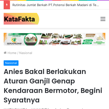
Rutinitas Jum’at Berkah PT.Potensi Berkah Madani di Tebo, Salurkan Bantuan ke Masyarakat
M
Home
/
Nasional
Nasional
Anies Bakal Berlakukan
Aturan Ganjil Genap
Kendaraan Bermotor, Begini
Syaratnya