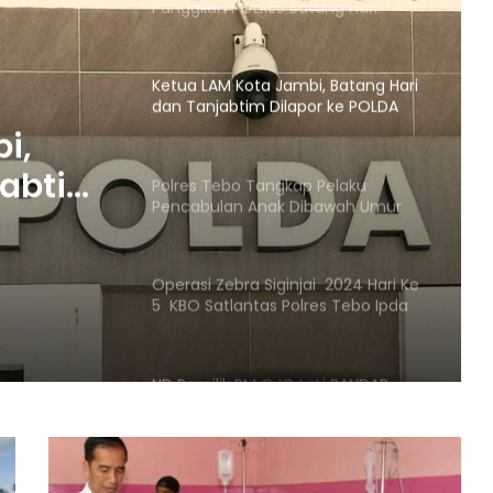
Panggilan POLRES Batang Hari
Ketua LAM Kota Jambi, Batang Hari
dan Tanjabtim Dilapor ke POLDA
jambi
i,
jabtim
Polres Tebo Tangkap Pelaku
Pencabulan Anak Dibawah Umur
bi
Operasi Zebra Siginjai 2024 Hari Ke
5 KBO Satlantas Polres Tebo Ipda
Doni :Tindak Tegas Pelanggaran
ND Pemilik RM OJO LaLi BANDAR
Narkoba Di Gasak Satresnarkoba
Polres Tebo
Wartawan Lapor balik Fadil Arief Ke