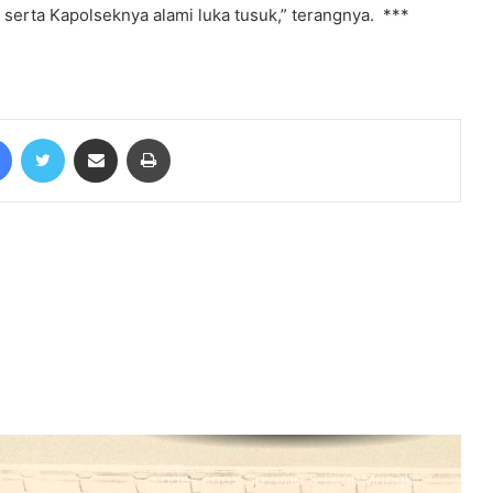
Polres Batanghari
serta Kapolseknya alami luka tusuk,” terangnya. ***
Fadhil Arief Laporkan Wartawan Ke
Polda Jambi
Facebook
Twitter
Share via Email
Print
Gerak Cepat Satreskrim Polres
Muaro Jambi Tindaklajuti Terkait
Postingan Gudang Minyak Diduga
Ilegal Viral di Medsos
Ribuan massa yang tergabung
dalam Tali Jagat Bintang Sembilan
(TJBS) Kabupaten Tebo panjatkan
do’a untuk pasangan Agus
Rubiyanto dan Nazar Efendi pimpin
Ada Galian C Berizin, Mengapa
Proyek Jalan Provinsi di Tebo
Diduga Gunakan Material Ilegal?
Kades Kaos, Suyono & Legi, Mangkir