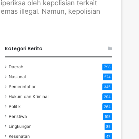
riksa oleh kepolisian terkait
mas illegal. Namun, kepolisian
Kategori Berita
Daerah
798
Nasional
574
Pemerintahan
345
Hukum dan Kriminal
294
Politik
264
Peristiwa
195
Lingkungan
85
Kesehatan
47