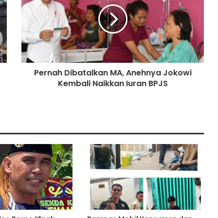
Polres Batanghari
Fadhil Arief Laporkan Wartawan Ke
Polda Jambi
Pernah Dibatalkan MA, Anehnya Jokowi
Kembali Naikkan Iuran BPJS
Gerak Cepat Satreskrim Polres
Muaro Jambi Tindaklajuti Terkait
Postingan Gudang Minyak Diduga
Ilegal Viral di Medsos
Ribuan massa yang tergabung
dalam Tali Jagat Bintang Sembilan
(TJBS) Kabupaten Tebo panjatkan
do’a untuk pasangan Agus
Rubiyanto dan Nazar Efendi pimpin
Ada Galian C Berizin, Mengapa
Proyek Jalan Provinsi di Tebo
Diduga Gunakan Material Ilegal?
Kades Kaos, Suyono & Legi, Mangkir