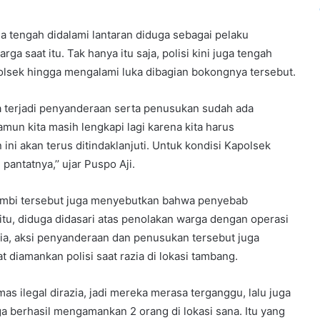
juga tengah didalami lantaran diduga sebagai pelaku
a saat itu. Tak hanya itu saja, polisi kini juga tengah
olsek hingga mengalami luka dibagian bokongnya tersebut.
gga terjadi penyanderaan serta penusukan sudah ada
mun kita masih lengkapi lagi karena kita harus
ni akan terus ditindaklanjuti. Untuk kondisi Kapolsek
pantatnya,’’ ujar Puspo Aji.
 Jambi tersebut juga menyebutkan bahwa penyebab
tu, diduga didasari atas penolakan warga dengan operasi
azia, aksi penyanderaan dan penusukan tersebut juga
ND Pemilik RM OJO LaLi BANDAR
Narkoba Di Gasak Satresnarkoba
t diamankan polisi saat razia di lokasi tambang.
Polres Tebo
as ilegal dirazia, jadi mereka merasa terganggu, lalu juga
Wartawan Lapor balik Fadil Arief Ke
ga berhasil mengamankan 2 orang di lokasi sana. Itu yang