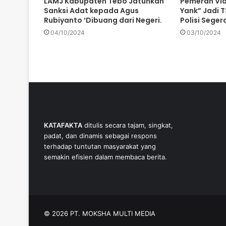
LAMJ Kabupaten Tebo Jatuhkan
Pemeran Vid
Sanksi Adat kepada Agus
Yank” Jadi TS
Rubiyanto ‘Dibuang dari Negeri.
Polisi Sege
04/10/2024
03/10/2024
KATAFAKTA
ditulis secara tajam, singkat,
padat, dan dinamis sebagai respons
terhadap tuntutan masyarakat yang
semakin efisien dalam membaca berita.
© 2026 PT. MOKSHA MULTI MEDIA