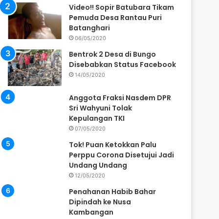
Video!! Sopir Batubara Tikam
Pemuda Desa Rantau Puri
Batanghari
06/05/2020
Bentrok 2 Desa di Bungo
Disebabkan Status Facebook
14/05/2020
Anggota Fraksi Nasdem DPR
Sri Wahyuni Tolak
Kepulangan TKI
07/05/2020
Tok! Puan Ketokkan Palu
Perppu Corona Disetujui Jadi
Undang Undang
12/05/2020
Penahanan Habib Bahar
Dipindah ke Nusa
Kambangan