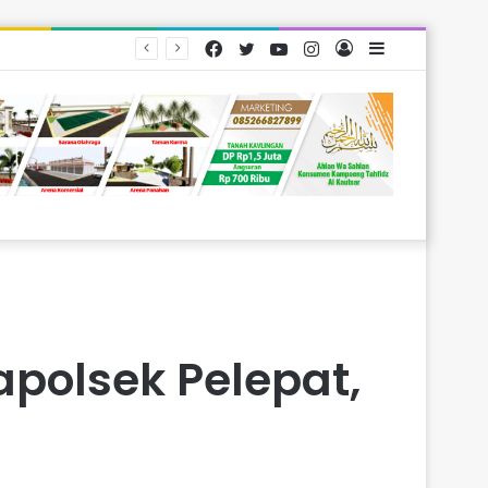
Facebook
Twitter
YouTube
Instagram
Log
Sidebar
arakat
In
polsek Pelepat,