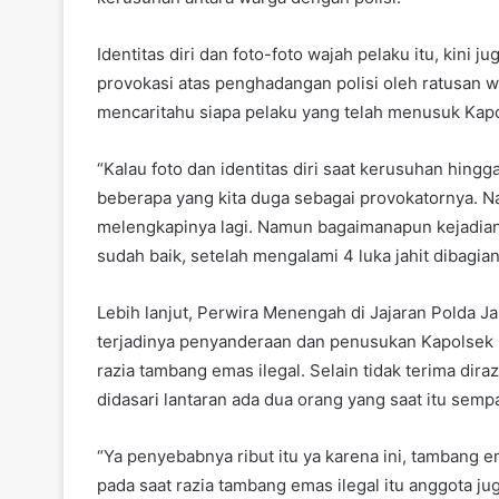
Identitas diri dan foto-foto wajah pelaku itu, kini 
provokasi atas penghadangan polisi oleh ratusan warg
mencaritahu siapa pelaku yang telah menusuk Kap
“Kalau foto dan identitas diri saat kerusuhan hin
beberapa yang kita duga sebagai provokatornya. Na
melengkapinya lagi. Namun bagaimanapun kejadian i
sudah baik, setelah mengalami 4 luka jahit dibagian 
Lebih lanjut, Perwira Menengah di Jajaran Polda
terjadinya penyanderaan dan penusukan Kapolsek i
razia tambang emas ilegal. Selain tidak terima dir
didasari lantaran ada dua orang yang saat itu sempa
“Ya penyebabnya ribut itu ya karena ini, tambang em
pada saat razia tambang emas ilegal itu anggota ju