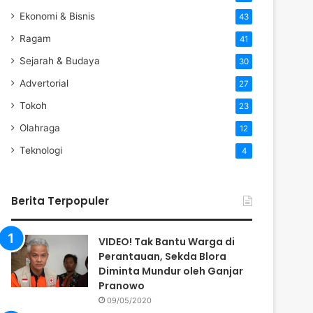
Ekonomi & Bisnis
43
Ragam
41
Sejarah & Budaya
30
Advertorial
27
Tokoh
23
Olahraga
12
Teknologi
4
Berita Terpopuler
VIDEO! Tak Bantu Warga di
Perantauan, Sekda Blora
Diminta Mundur oleh Ganjar
Pranowo
09/05/2020