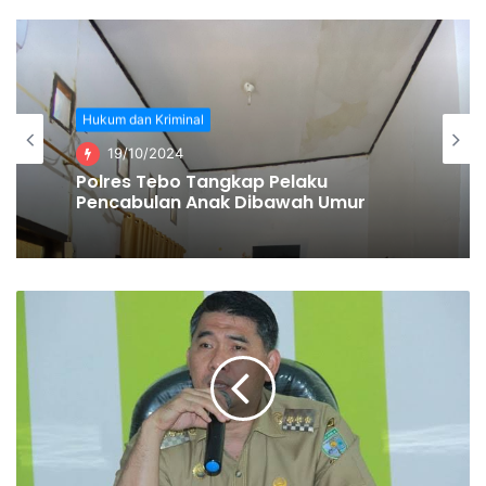
sudah dibalikin lagi, saya sempat lari waktu itu karena
terpojok akhirnya ditangkap dan dipukulin massa,” tambah
Kokom.
Kapolsek Tamansari Ipda Kusnadi membenarkan kejadian
Hukum dan Kriminal
tersebut. Tempat perkara berada di Kampung Cimanglit,
19/10/2024
RT 004/RW 001, Desa Sukamantri, Kecamatan Tamansari,
Polres Tebo Tangkap Pelaku
Kabupaten Bogor, Jawa Barat, pada Jumat 17 April 2020.
Pencabulan Anak Dibawah Umur
Namun, kata Ipda Kusnadi, korban pencurian yang bernama
Kokom merasa kasihan dengan pelaku. Dia pun memaafkan
Oma. Dia tidak tega menyaksikan bapak-bapak yang
kelaparan dan mencuri.
Kokom juga tidak tega memperkarakan Oma di kepolisian.
Bahkan, Kokom kemudian memberi bantuan sembako.