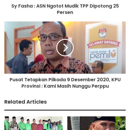
“Secara persuasif kita panggil keluarganya karena pelaku
Sy Fasha : ASN Ngotot Mudik TPP Dipotong 25
Persen
ini kan baru di PHK juga. Jadi akhirnya ada kesepakatan
antara korban dan pelaku ini. Korban (Kokom) bahkan
ngasih sembako karena merasa iba melihat pelaku ini di
PHK, jadi enggak diperpanjang lagi kasusnya dan sudah
selesai, pelaku juga udah aman di rumah ibunya,” urai Ipda
Kusnadi. (***)
Muhamad Usman
Pusat Tetapkan Pilkada 9 Desember 2020, KPU
Provinsi : Kami Masih Nunggu Perppu
Related Articles