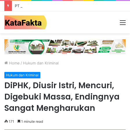
PT Potensi Berkah Madani Salurkan Beras Untuk Kaum Dhuafa & Santuni Anak Yatim di Pulau Jelmu
M
Home
/
Hukum dan Kriminal
Hukum dan Kriminal
DiPHK, Diusir Istri, Mencuri,
Digebuki Massa, Endingnya
Sangat Mengharukan
171
1 minute read