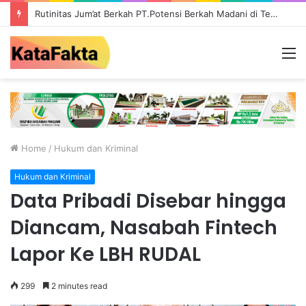
Rutinitas Jum’at Berkah PT.Potensi Berkah Madani di Tebo, Salurkan Bantuan ke Masyarakat
M
Home
/
Hukum dan Kriminal
Hukum dan Kriminal
Data Pribadi Disebar hingga
Diancam, Nasabah Fintech
Lapor Ke LBH RUDAL
299
2 minutes read