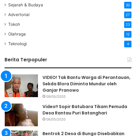
“Saya akan mengusut sampai ke akar akarnya, dan saya
Sejarah & Budaya
30
telah lama geram dengan tindakan seperti ini. Debt
Advertorial
27
colector yang menyimpang pun akan kita laporkan bukan
Tokoh
hanya perusahannya saja”
, tutup Noveldi. (RED)
23
Olahraga
12
Teknologi
4
Berita Terpopuler
VIDEO! Tak Bantu Warga di Perantauan,
Sekda Blora Diminta Mundur oleh
Ganjar Pranowo
09/05/2020
Video!! Sopir Batubara Tikam Pemuda
Desa Rantau Puri Batanghari
06/05/2020
Bentrok 2 Desa di Bungo Disebabkan