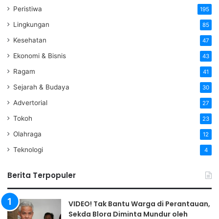
Peristiwa
195
Lingkungan
85
Kesehatan
47
Ekonomi & Bisnis
43
Ragam
41
Sejarah & Budaya
30
Advertorial
27
Tokoh
23
Olahraga
12
Teknologi
4
Berita Terpopuler
VIDEO! Tak Bantu Warga di Perantauan,
Sekda Blora Diminta Mundur oleh