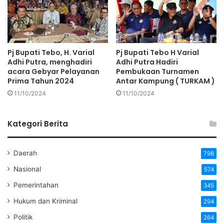
Pj Bupati Tebo, H. Varial
Pj Bupati Tebo H Varial
Adhi Putra, menghadiri
Adhi Putra Hadiri
acara Gebyar Pelayanan
Pembukaan Turnamen
Prima Tahun 2024
Antar Kampung ( TURKAM )
11/10/2024
11/10/2024
Kategori Berita
Daerah
798
Nasional
574
Pemerintahan
345
Hukum dan Kriminal
294
Politik
264