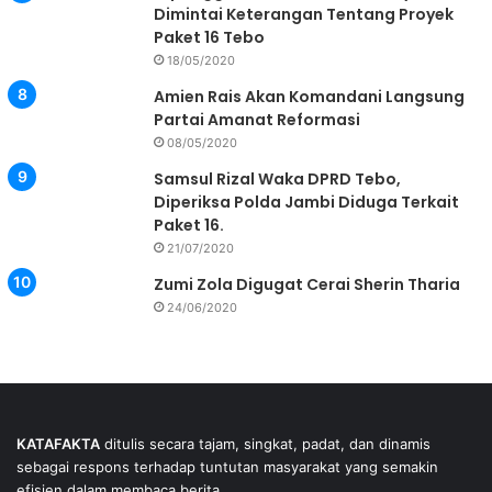
Dimintai Keterangan Tentang Proyek
Paket 16 Tebo
18/05/2020
Amien Rais Akan Komandani Langsung
Partai Amanat Reformasi
08/05/2020
Samsul Rizal Waka DPRD Tebo,
Diperiksa Polda Jambi Diduga Terkait
Paket 16.
21/07/2020
Zumi Zola Digugat Cerai Sherin Tharia
24/06/2020
KATAFAKTA
ditulis secara tajam, singkat, padat, dan dinamis
sebagai respons terhadap tuntutan masyarakat yang semakin
efisien dalam membaca berita.