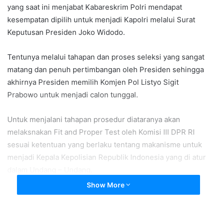
yang saat ini menjabat Kabareskrim Polri mendapat
kesempatan dipilih untuk menjadi Kapolri melalui Surat
Keputusan Presiden Joko Widodo.
Tentunya melalui tahapan dan proses seleksi yang sangat
matang dan penuh pertimbangan oleh Presiden sehingga
akhirnya Presiden memilih Komjen Pol Listyo Sigit
Prabowo untuk menjadi calon tunggal.
Untuk menjalani tahapan prosedur diataranya akan
melaksnakan Fit and Proper Test oleh Komisi III DPR RI
sesuai ketentuan yang berlaku tentang makanisme untuk
menjadi Kepala Kepolisian Republik Indonesia yang di atur
dalam Undang – Undang.
Show More
Beberapa tokoh agama dan tokoh Masyarakat terus
mengalir memberikan dukungan terhadap pencalonan