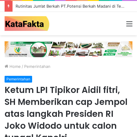
Rutinitas Jum’at Berkah PT.Potensi Berkah Madani di Tebo, Salurkan Bantuan ke Masyarakat
M
Home
/
Pemerintahan
Pemerintahan
Ketum LPI Tipikor Aidil fitri,
SH Memberikan cap Jempol
atas langkah Presiden RI
Joko Widodo untuk calon