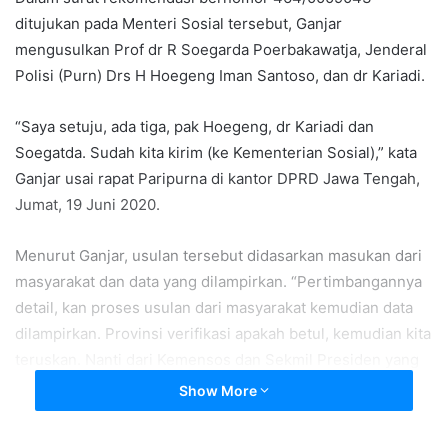
ditujukan pada Menteri Sosial tersebut, Ganjar
mengusulkan Prof dr R Soegarda Poerbakawatja, Jenderal
Polisi (Purn) Drs H Hoegeng Iman Santoso, dan dr Kariadi.
“Saya setuju, ada tiga, pak Hoegeng, dr Kariadi dan
Soegatda. Sudah kita kirim (ke Kementerian Sosial),” kata
Ganjar usai rapat Paripurna di kantor DPRD Jawa Tengah,
Jumat, 19 Juni 2020.
Menurut Ganjar, usulan tersebut didasarkan masukan dari
masyarakat dan data yang dilampirkan. “Pertimbangannya
detail, kan proses usulan dari masyarakat kemudian data
dilampirkan. Provinsi verifikasi apakah betul, kemudian kita
teruskan. Nanti dari Kemensos dan Sekmil Presiden yang
memutuskan terakhir,” jelas Ganjar Pranowo.
Show More
Menurut Ganjar, dr Kariadi telah berjasa dan mengabdi