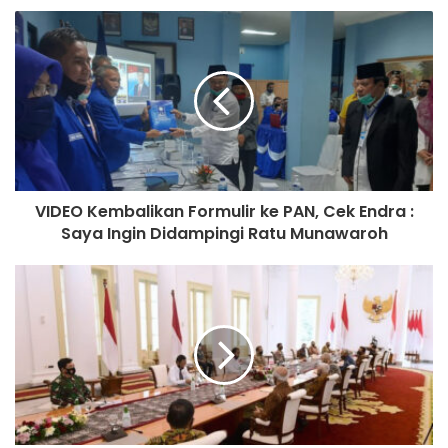
Nama Hoegeng kembali dipopulerkan oleh Presiden
Gusdur melalui leluconnya. Dia menyebut hanya ada tiga
polisi yang jujur, yaitu polisi tidur, patung polisi, dan
Jenderal Hoegeng. Lelucon ini beberapa hari lalu diposting
oleh netizen yang berujung penangkapan dirinya. ***
Muhamad Usman
VIDEO Kembalikan Formulir ke PAN, Cek Endra :
Saya Ingin Didampingi Ratu Munawaroh