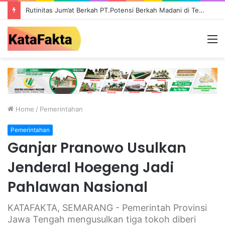
Rutinitas Jum’at Berkah PT.Potensi Berkah Madani di Tebo, Salurkan Bantuan ke Masyarakat
M
Home
/
Pemerintahan
Pemerintahan
Ganjar Pranowo Usulkan
Jenderal Hoegeng Jadi
Pahlawan Nasional
KATAFAKTA, SEMARANG - Pemerintah Provinsi
Jawa Tengah mengusulkan tiga tokoh diberi